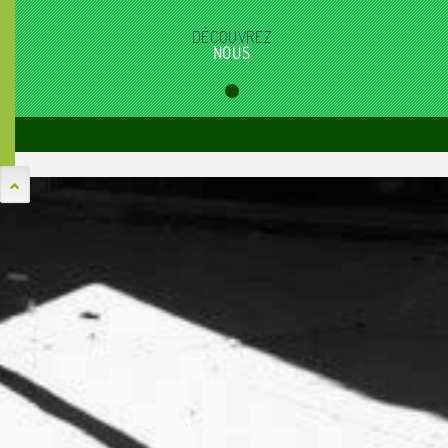
DÉCOUVREZ
NOUS
Warning
: filemtime(): stat failed for
../tinymvc/myfiles/plugins/bootstrap-tabcollapse/js/bootstrap-
tabcollapse.min.js in
/home/maisonrujg/www/tinymvc/myfiles/views/plugins/func
on line
181
Warning
: file_get_contents(../tinymvc/myfiles/plugins/bootstrap-
tabcollapse/js/bootstrap-tabcollapse.min.js): failed to open
stream: No such file or directory in
/home/maisonrujg/www/tinymvc/myfiles/views/plugins/func
on line
196