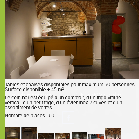
Activités, ...
Tables et chaises disponibles pour maximum 60 personnes -
Surface disponible ± 45 m².
Lieu de rencontres, ...
Culture et Convivialité, ...
Le coin bar est équipé d'un comptoir, d'un frigo vitrine
vertical, d'un petit frigo, d'un évier inox 2 cuves et d'un
assortiment de verres.
Nombre de places : 60