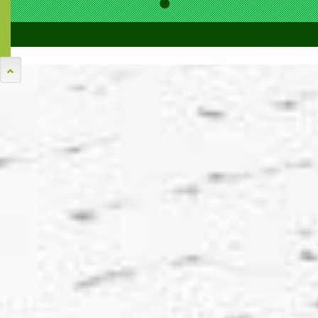
Warning
: filemtime(): stat failed for
../tinymvc/myfiles/plugins/bootstrap-tabcollapse/js/bootstrap-
tabcollapse.min.js in
/home/maisonrujg/www/tinymvc/myfiles/views/plugins/func
on line
181
Warning
: file_get_contents(../tinymvc/myfiles/plugins/bootstrap-
tabcollapse/js/bootstrap-tabcollapse.min.js): failed to open
stream: No such file or directory in
/home/maisonrujg/www/tinymvc/myfiles/views/plugins/func
on line
196