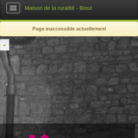
Maison de la ruralité - Bioul
Toggle
navigation
Page inaccessible actuellement
l