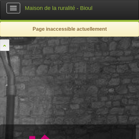
Maison de la ruralité - Bioul
Toggle
navigation
Page inaccessible actuellement
l